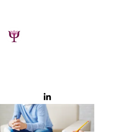
Maïe Bacart
Psychologue, Psychothérapeute,
Phytothérapeute
GSM :
0495.19.00.34
7800 Ath (Belgique)