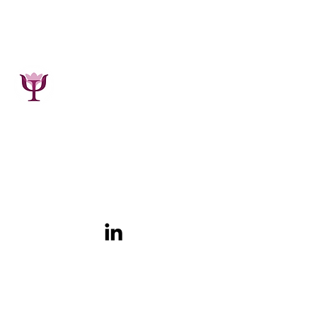
Maïe Bacart
Psychologue, Psychothérapeute,
Phytothérapeute
GSM :
0495.19.00.34
7800 Ath (Belgique)