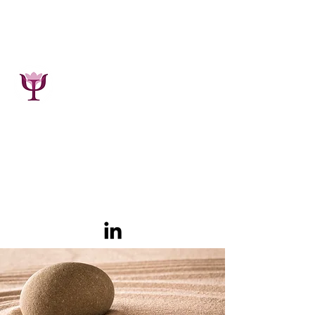
Maïe Bacart
Psychologue, Psychothérapeute,
Phytothérapeute
GSM :
0495.19.00.34
7800 Ath (Belgique)