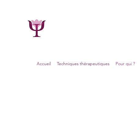
Maïe Bacart
Psychologue, Psychothérapeute, Phytoth
GSM : 0495.19.00.34
7800 Ath (Belgique)
Accueil
Techniques thérapeutiques
Pour qui ?