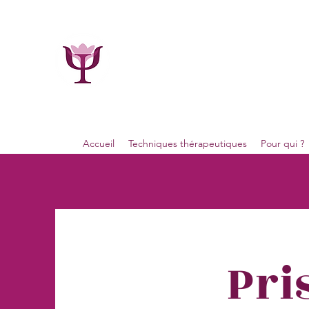
Maïe Bacart
Psychologue, Psychothérapeute, Phytoth
GSM : 0495.19.00.34
7800 Ath (Belgique)
Accueil
Techniques thérapeutiques
Pour qui ?
Pri