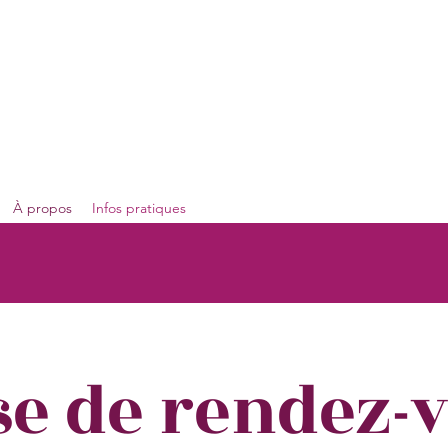
érapeute
À propos
Infos pratiques
se de rendez-