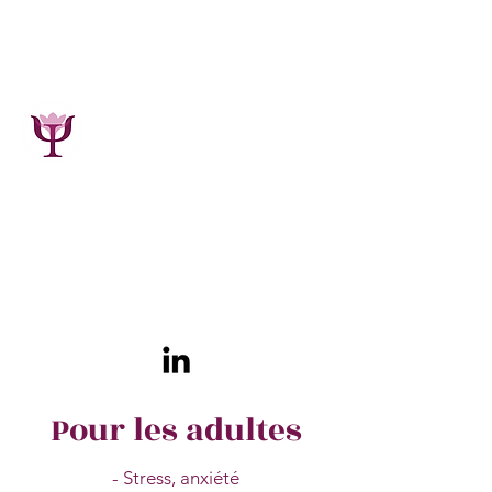
Maïe Bacart
Psychologue, Psychothérapeute,
Phytothérapeute
GSM :
0495.19.00.34
7800 Ath (Belgique)
Pour les adultes
- Stress, anxiété